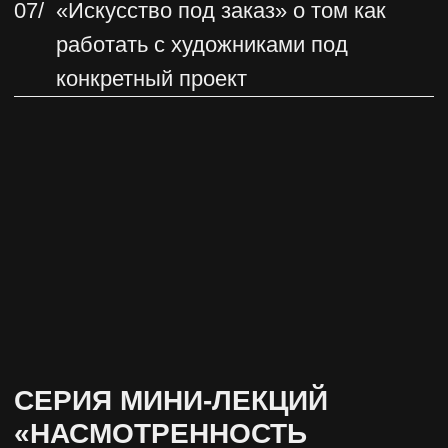
06/
Русские галереи с лучшей
селекцией искусства
ПРАКТИЧЕСКАЯ РАБОТА
С ИСКУССТВОМ
В ИНТЕРЬЕРЕ
01/
Вебинар от художника,
преподавателя школы
совеременного искусства Евгении
Войнар «Дизайн и современное
искусство. Точки соприкосновения»
(для тарифа «Летний