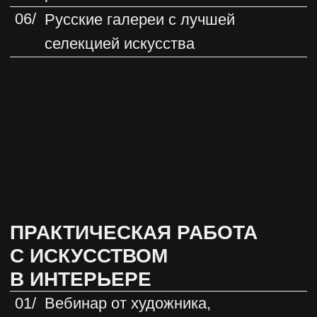
и хоумстейджинге»
06/
Запись онлайн встречи-диалога
с коллекционером и галеристом
Екатериной Ираги
ПРАКТИЧЕСКИЕ ЛЕКЦИИ
В ЗАПИСИ
01/
Мастерская художественного
стекла Fresh.Glass
02/
Мануфактура РУПОР —