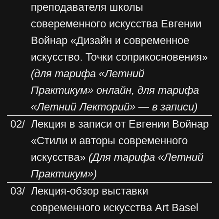
современный российский бренд
эксклюзивного фарфора
ДОПОЛНИТЕЛЬНО
01/
Авторский дайджест по работе
с искусством в интерьере
02/
Авторский гайд по русским
галереям
03/
Онлайн-вебинар с разбором
домашних заданий
(Для тарифа
«Летний Практикум»)