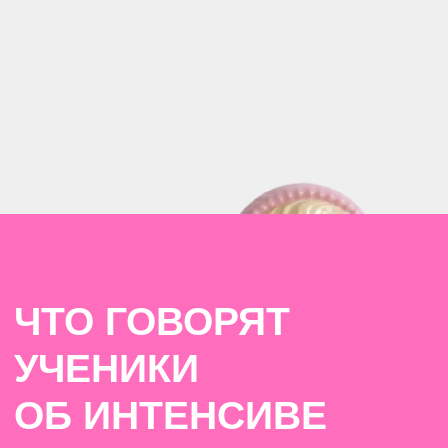
COPYRIGHT 2021−2026
© ВИКТОР ДЕМБОВСКИЙ
Политика
конфиденциальности
Договор оферты
ИП Дембовский Виктор
Григорьевич
ИНН 770978161899
ОГРНИП 321774600599671
105064, г. Москва, ул. Земляной
Вал, д. 23, стр. 1, кв. 47