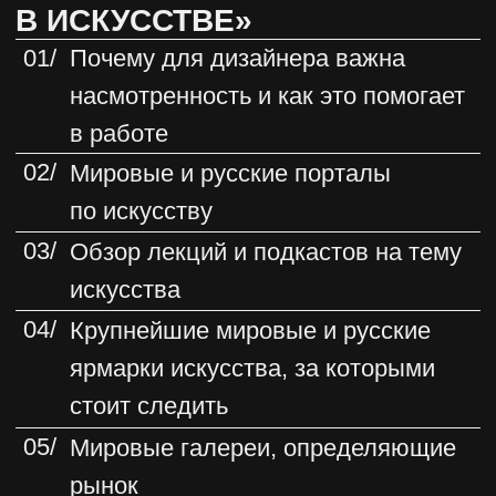
Практикум» онлайн, для тарифа
«Летний Лекторий» — в записи)
02/
Лекция в записи от Евгении Войнар
«Стили и авторы современного
искусства»
(Для тарифа «Летний
Практикум»)
03/
Лекция-обзор выставки
современного искусства Art Basel
2026
(Для тарифа «Летний
Практикум»)
04/
Лекция в записи от стилиста
интерьерных съёмок Юлии
Чеботарь «Работа с Искусством
в интерьере»
05/
Лекция в записи от дизайнера,
члена Союза Дизайнеров России
Алены Дорофеевой «Уникальные
предметы и искусство
в интерьерах под сдачу