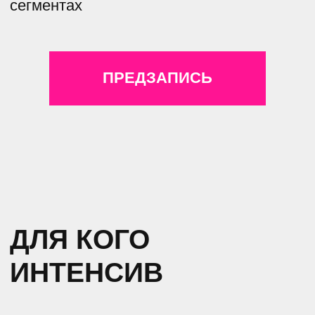
ИНТЕНСИВ
Этот интенсив для дизайнеров
интерьера, декораторов,
комплектаторов и визуализаторов,
для всех, кто хочет научиться
использовать искусство, интегрировать
его предметы в пространство
интерьеров
ПРОГРАММА
ИНТЕНСИВА