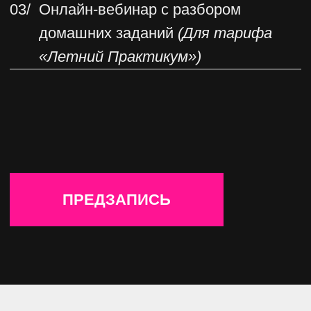
Наслаждаемся полезными лекциями
из галерей
Выполняем легкие творческие, но очень
эффективные домашние задания
Активно общаемся в чате потока
с преподавателем и гостями
для обратной связи и нетворкинга
3 НЕДЕЛИ
9 МЕСЯЦЕВ
активной
доступ
работы
к материалам