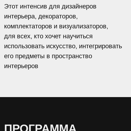
ЛЕКЦИИ В ЗАПИСИ
01/
Вводная лекция о глобальной
значимости искусства в интерьере
02/
Живопись и скульптура
03/
Фотография. Принты. Плакаты
04/
Коллекционный дизайн в мире
и России. Крафтовый дизайн
05/
Уникальный декор
06/
Искусство и клиент
07/
«Искусство под заказ» о том как
работать с художниками под
конкретный проект