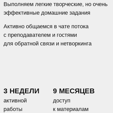
НАЗАД К КУРСАМ
admin@victordembowski.online