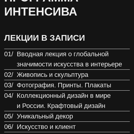
СЕРИЯ МИНИ-ЛЕКЦИЙ
«НАСМОТРЕННОСТЬ
В ИСКУССТВЕ»
01/
Почему для дизайнера важна
насмотренность и как это помогает
в работе
02/
Мировые и русские порталы
по искусству
03/
Обзор лекций и подкастов на тему
искусства
04/
Крупнейшие мировые и русские
ярмарки искусства, за которыми
стоит следить
05/
Мировые галереи, определяющие
рынок