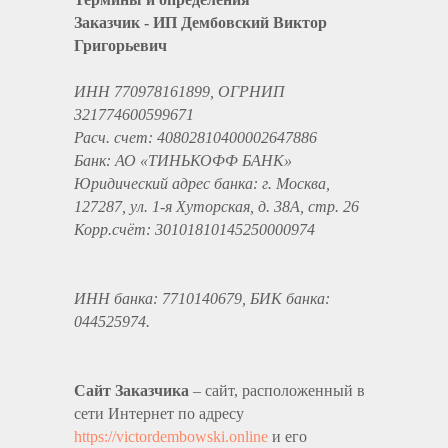
Заказчик - ИП Дембовский Виктор
Григорьевич
ИНН 770978161899, ОГРНИП
321774600599671
Расч. счет: 40802810400002647886
Банк: АО «ТИНЬКОФФ БАНК»
Юридический адрес банка: г. Москва,
127287, ул. 1-я Хуторская, д. 38А, стр. 26
Корр.счёт: 30101810145250000974
ИНН банка: 7710140679, БИК банка:
044525974.
Сайт Заказчика
– сайт, расположенный в
сети Интернет по адресу
https://victordembowski.online
и его